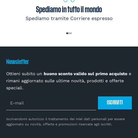
Spediamo in tutto il mondo
Spediamo tramite Corriere espresso
Vai all'articolo 1
Vai all'articolo 2
Vai all'articolo 3
Newsletter
Ottieni subito un
buono sconto valido sul primo acquisto
e
rimani aggiornato sulle ultime novità, prodotti e offerte
speciali.
ISCRIVITI
Iscrivendomi autorizzo il trattamento dei miei dati personali per essere
aggiornato su novità, offerte e promozioni riservate agli iscritti.