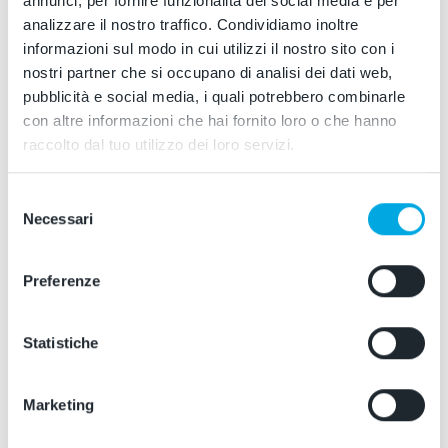
annunci, per fornire funzionalità dei social media e per
analizzare il nostro traffico. Condividiamo inoltre
informazioni sul modo in cui utilizzi il nostro sito con i
SSC Napoli Cappello con
SSC Napoli Cappello
nostri partner che si occupano di analisi dei dati web,
Visiera Ebony Senior
Vintage Bianco
pubblicità e social media, i quali potrebbero combinarle
2025/2026
Prezzo scontato
€15,00
con altre informazioni che hai fornito loro o che hanno
Prezzo scontato
€30,00
Prezzo
Prezzo di listino
€30,00
(- €15,00)
raccolto dal tuo utilizzo dei loro servizi.
PROMO
PROMO
Selezione
Necessari
del
consenso
Preferenze
Statistiche
Marketing
SSC Napoli Cappello
SSC Napoli Cappello
Campioni d'Italia Blu
Campioni d'Italia Bianco