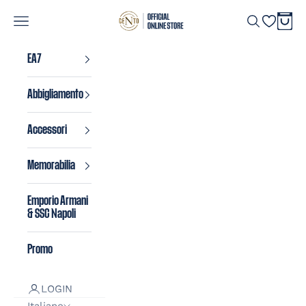
Vai al contenuto
Store SSC Napoli
Carrel
Menù
Cerca
EA7
Abbigliamento
Accessori
Memorabilia
Emporio Armani
& SSC Napoli
Promo
LOGIN