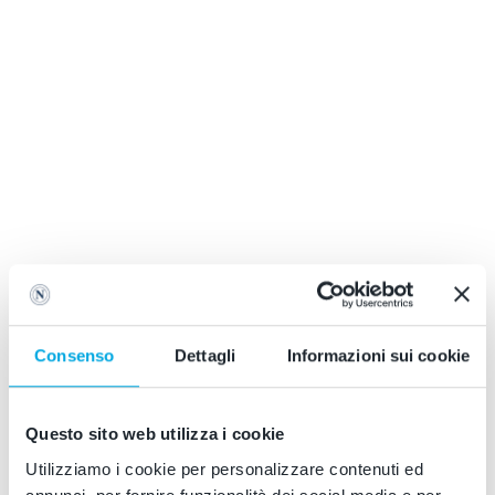
SSC Napoli Cappello con
SSC Napoli Cappello con
Visiera Navy Blue
Visiera Azzurro Senior
2026/2027
2025/2026
Prezzo scontato
Prezzo scontato
€30,00
€30,00
PROMO
Consenso
Dettagli
Informazioni sui cookie
Questo sito web utilizza i cookie
Utilizziamo i cookie per personalizzare contenuti ed